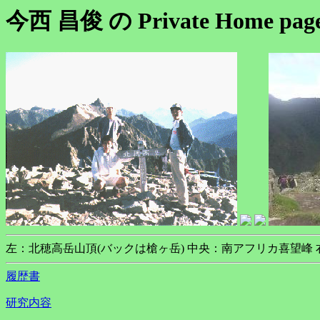
今西 昌俊 の Private Home pag
左：北穂高岳山頂(バックは槍ヶ岳) 中央：南アフリカ喜望峰
履歴書
研究内容