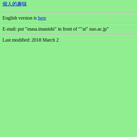
個人的趣味
English version is
here
E-mail: put "masa.imanishi" in front of ""at" nao.ac.jp"
Last modified: 2018 March 2